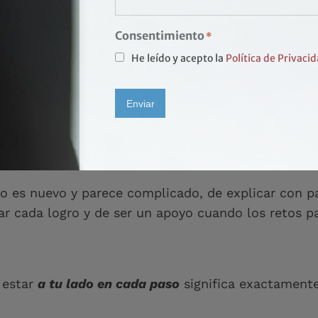
blo solo de clientes.
Consentimiento
*
He leído y acepto la
Política de Privaci
“¿debería de haber hecho o dicho esto?”
Enviar
aje a tiempo
o
una palabra de apoyo
puede signifi
Alternative:
 es nuevo y parece complicado, de explicar con pa
r cada logro y de ser un apoyo cuando los retos p
 estar
a tu lado en cada paso
significa exactament