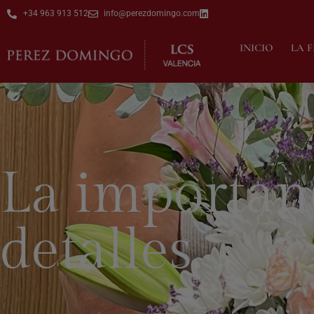
+34 963 913 512
info@perezdomingo.com
INICIO
LA 
La importan
detalles.