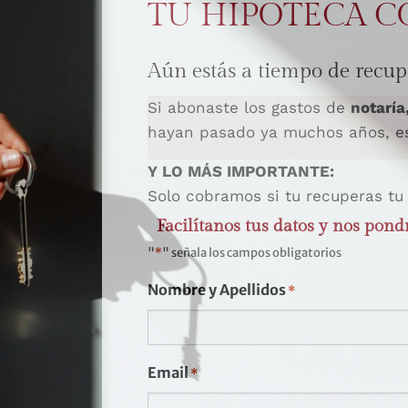
TU HIPOTECA C
Aún estás a tiempo de recupe
a
Helen
nos dejó una reseña en Google.
Si abonaste los gastos de
notaría
hayan pasado ya muchos años, es
a para traernos un ramo de flores grandísimo.
Y LO MÁS IMPORTANTE:
Solo cobramos si tu recuperas tu
o fue una simple reseña.
Facilítanos tus datos y nos pond
"
*
" señala los campos obligatorios
d
, de
confianza
y de
la relación que hemos construid
Nombre y Apellidos
*
nas los pequeños detalles?
Email
*