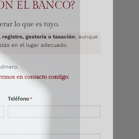
ON EL BANCO?
rar lo que es tuyo.
, registro, gestoría o tasación
, aunque
tás en el lugar adecuado.
 dinero.
remos en contacto contigo:
o junto a ella
Teléfono
*