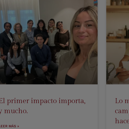
El primer impacto importa,
Lo m
y mucho.
camp
hace
LEER MÁS »