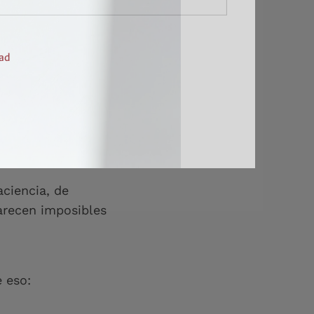
dad
car mucho más de
ciencia, de
arecen imposibles
e eso: