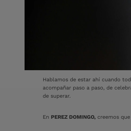
Y cuando hablo de personas, no ha
Cuantas veces te has preguntado:
A veces
un gesto sencillo
,
un mens
lo que imaginamos.
Hablamos de estar ahí cuando todo
acompañar paso a paso, de celebra
de superar.
En
PEREZ DOMINGO,
creemos que