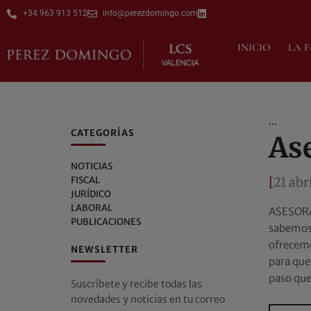
+34 963 913 512
info@perezdomingo.com
INICIO
LA 
...
CATEGORÍAS
As
NOTICIAS
FISCAL
[
21 abr
JURÍDICO
LABORAL
ASESORA
PUBLICACIONES
sabemos 
ofrecemo
NEWSLETTER
para que
paso qu
Suscríbete y recibe todas las
novedades y noticias en tu correo