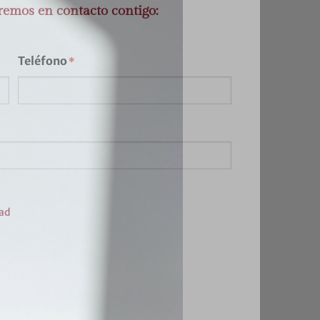
remos en contacto contigo:
Teléfono
 la experiencia.
*
 PEREZ DOMINGO
er en un entorno
dadores desde el […]
dad
ntable El comercio
lica normativas
 En PEREZ DOMINGO
lidar o expandir su