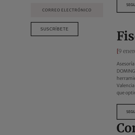
SEGU
Fis
[
9 ener
Asesoría
DOMINGO 
herramie
Valencia
que opti
SEGU
Co