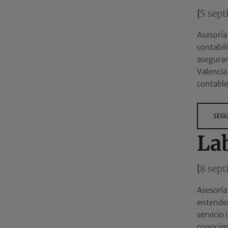
[
5 sep
Asesoría
contabili
asegurar
Valencia
contable
SEGU
La
[
8 sep
Asesoría
entendem
servicio 
conocimi