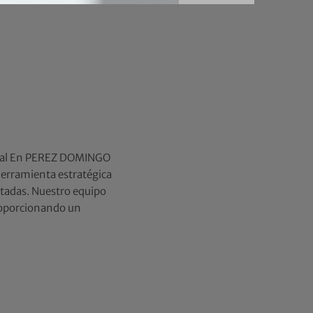
arial En PEREZ DOMINGO
herramienta estratégica
ertadas. Nuestro equipo
proporcionando un