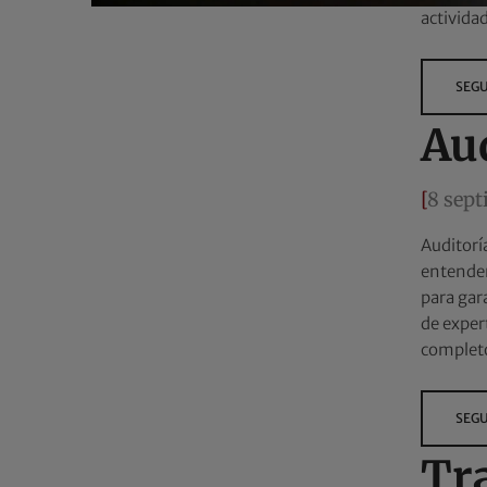
activida
SEGU
Au
[
8 sep
Auditorí
entendem
para gar
de exper
complet
SEGU
Tr