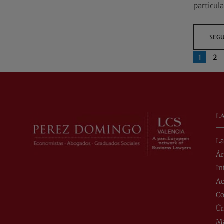
particul
SEGU
1
2
L
La
Ár
In
Ac
Co
Ún
Ma