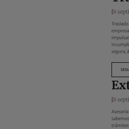
[
8 sep
Traslado
empresa 
impulsar
incumpli
segura, 
SEGU
Ex
[
8 sep
Asesoría
sabemos 
trámites