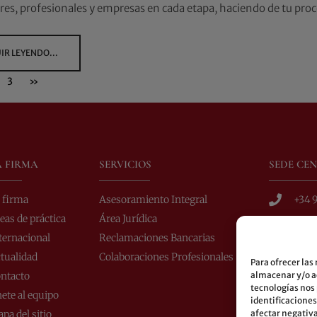
ares, profesionales y empresas en cada etapa, haciendo de tu pro
IR LEYENDO...
3
»
A FIRMA
SERVICIOS
SEDE CE
 firma
Asesoramiento Integral
+34 9
eas de práctica
Área Jurídica
info
ternacional
Reclamaciones Bancarias
C/ Co
tualidad
Colaboraciones Profesionales
C.P.:
Para ofrecer las
ntacto
almacenar y/o ac
Auto
tecnologías nos
ete al equipo
60-6
identificaciones
pa del sitio
afectar negativa