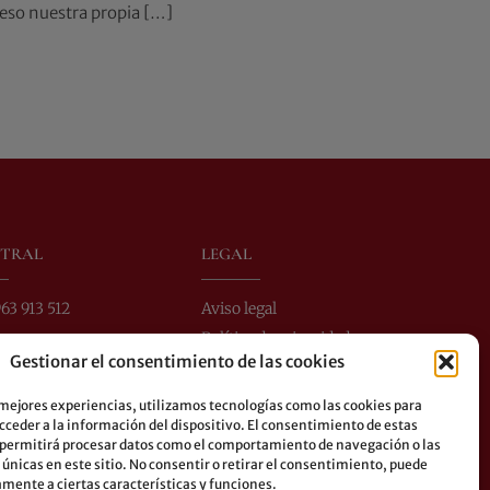
ceso nuestra propia […]
NTRAL
LEGAL
63 913 512
Aviso legal
Política de privacidad
@perezdomingo.com
Gestionar el consentimiento de las cookies
Política de cookies
lón 40-1
 46004 - Valencia (España)
 mejores experiencias, utilizamos tecnologías como las cookies para
ceder a la información del dispositivo. El consentimiento de estas
buses: 8-10-25-26-27-28-40-
 permitirá procesar datos como el comportamiento de navegación o las
2-70-71-81-92-93
 únicas en este sitio. No consentir o retirar el consentimiento, puede
mente a ciertas características y funciones.