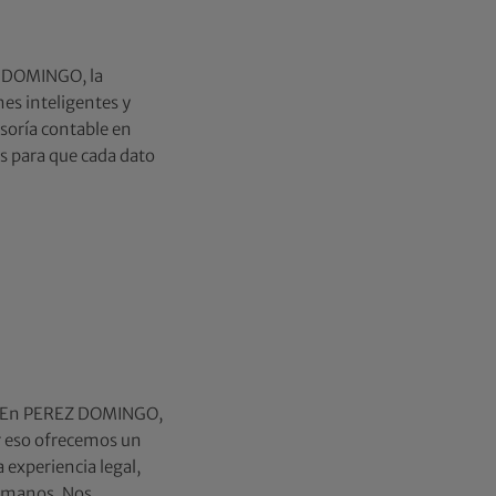
Z DOMINGO, la
nes inteligentes y
soría contable en
s para que cada dato
os En PEREZ DOMINGO,
r eso ofrecemos un
 experiencia legal,
humanos. Nos