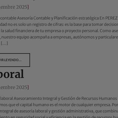
tiembre 2025
]
 contable Asesoría Contable y Planificación estratégica En PERE
dad no es solo un registro de cifras: es la base para tomar decisio
 la salud financiera de tu empresa o proyecto personal. Como ase
, nuestro equipo acompaña a empresas, autónomos y particulare
 […]
IR LEYENDO...
boral
tiembre 2025
]
 laboral Asesoramiento Integral y Gestión de Recursos Human
os que el capital humano es el motor de cualquier empresa. Po
integral de asesoría laboral y gestión administrativa, que combina
ento en seguridad social y eficiencia en la gestión de recursos 