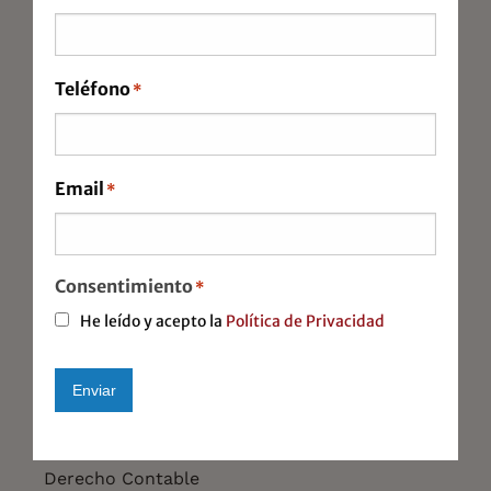
Teléfono
*
Email
*
ÁREA JURÍDICA
Consentimiento
*
He leído y acepto la
Política de Privacidad
Ley de Segunda Oportunidad
Derecho Mercantil y Societario
Enviar
Derecho Tributario
Alternative:
Derecho Contable