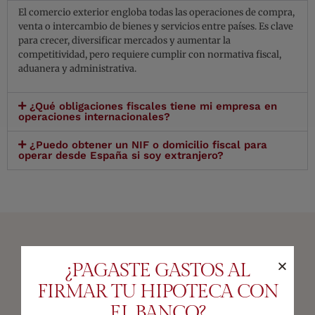
El comercio exterior engloba todas las operaciones de compra,
venta o intercambio de bienes y servicios entre países. Es clave
para crecer, diversificar mercados y aumentar la
competitividad, pero requiere cumplir con normativa fiscal,
aduanera y administrativa.
¿Qué obligaciones fiscales tiene mi empresa en
operaciones internacionales?
¿Puedo obtener un NIF o domicilio fiscal para
operar desde España si soy extranjero?
ASESORAMIENTO INTEGRAL
¿PAGASTE GASTOS AL
FIRMAR TU HIPOTECA CON
Fiscal y Tributario
EL BANCO?