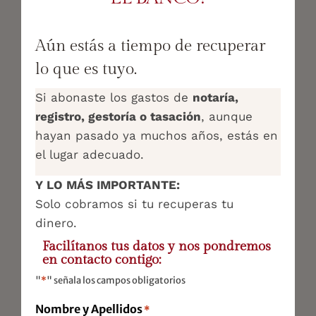
Contable y Económico
Aún estás a tiempo de recuperar
Laboral
lo que es tuyo.
Representación Legal
Si abonaste los gastos de
notaría,
Oficina virtual
registro, gestoría o tasación
, aunque
hayan pasado ya muchos años, estás en
Startups
el lugar adecuado.
Comercio Exterior
Y LO MÁS IMPORTANTE:
Auditoría
Solo cobramos si tu recuperas tu
dinero.
Traslado de Empresas
Facilítanos tus datos y nos pondremos
Extranjería
en contacto contigo:
"
*
" señala los campos obligatorios
Nombre y Apellidos
*