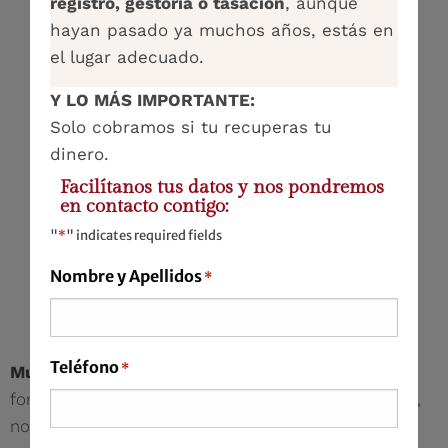
registro, gestoría o tasación
, aunque
hayan pasado ya muchos años, estás en
el lugar adecuado.
Y LO MÁS IMPORTANTE:
Solo cobramos si tu recuperas tu
dinero.
Facilítanos tus datos y nos pondremos
en contacto contigo:
"
*
" indicates required fields
Nombre y Apellidos
*
Teléfono
*
Multi-currency mortgages
index your loan to a
foreign currency (typically JPY or CHF) and to LIBOR,
not Euribor. Between 2006 and 2008 they were sold