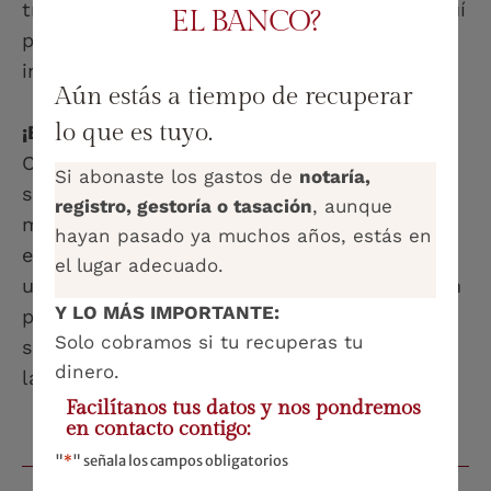
trabajar con propósito y en equipo. Estoy aquí
EL BANCO?
para aprender día a día y aportar un valor
inigualable. Vamos a crecer juntos.»
Aún estás a tiempo de recuperar
lo que es tuyo.
¡Bienvenida al equipo, Lora!
Confiamos en que tu talento será clave para
Si abonaste los gastos de
notaría,
seguir ofreciendo un servicio de excelencia,
registro, gestoría o tasación
, aunque
marcando un antes y un después en la
hayan pasado ya muchos años, estás en
experiencia de nuestros clientes. Gracias por
el lugar adecuado.
unirte a esta familia que sigue avanzando con
Y LO MÁS IMPORTANTE:
pasión, compromiso y la mirada puesta
Solo cobramos si tu recuperas tu
siempre en lo que verdaderamente importa:
dinero.
las personas.
Facilítanos tus datos y nos pondremos
en contacto contigo:
"
*
" señala los campos obligatorios