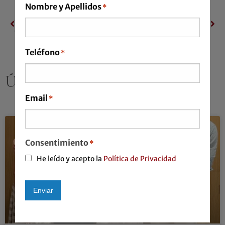
Nombre y Apellidos
*
ANTERIOR
SIGUIENTE
¿El futuro de TikTok en peligro?
“No tenemos miedo a hacer, pero tampoco a equivocarnos.”
Teléfono
*
ÚLTIMAS PUBLICACIONES
Email
*
Consentimiento
*
He leído y acepto la
Política de Privacidad
Enviar
Alternative: