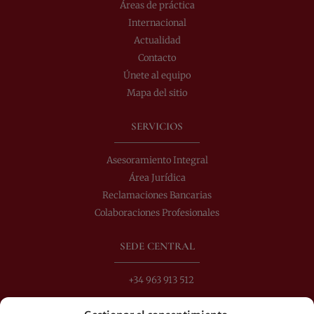
Áreas de práctica
Internacional
Actualidad
Contacto
Únete al equipo
Mapa del sitio
SERVICIOS
Asesoramiento Integral
Área Jurídica
Reclamaciones Bancarias
Colaboraciones Profesionales
SEDE CENTRAL
+34 963 913 512
info@perezdomingo.com