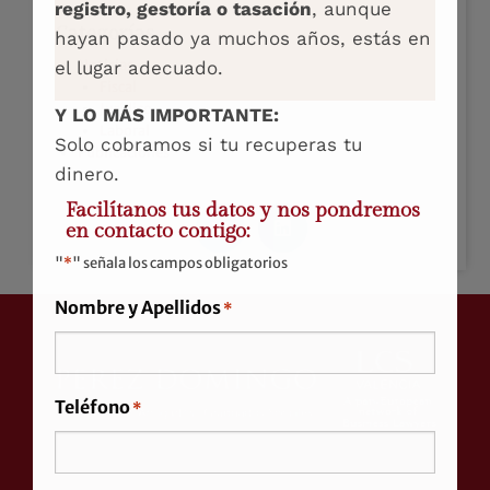
registro, gestoría o tasación
, aunque
Categorías
hayan pasado ya muchos años, estás en
Noticias
el lugar adecuado.
Fiscal
Jurídico
Y LO MÁS IMPORTANTE:
Laboral
Solo cobramos si tu recuperas tu
Publicaciones
dinero.
Facilítanos tus datos y nos pondremos
en contacto contigo:
"
*
" señala los campos obligatorios
Nombre y Apellidos
*
Teléfono
*