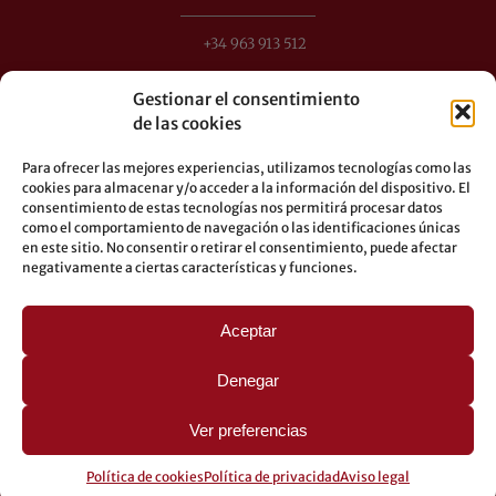
+34 963 913 512
info@perezdomingo.com
Gestionar el consentimiento
C/ Colón 40-1
de las cookies
C.P.: 46004 - Valencia (España)
Para ofrecer las mejores experiencias, utilizamos tecnologías como las
Autobuses: 8-10-25-26-27-28-40-60-62-70-71-81-92-93
cookies para almacenar y/o acceder a la información del dispositivo. El
Metro: 3-5-7-9
consentimiento de estas tecnologías nos permitirá procesar datos
LEGAL
como el comportamiento de navegación o las identificaciones únicas
en este sitio. No consentir o retirar el consentimiento, puede afectar
negativamente a ciertas características y funciones.
Aviso legal
Política de privacidad
Aceptar
Política de cookies
Denegar
Ver preferencias
© 2026 Pérez Domingo.
Política de cookies
Política de privacidad
Aviso legal