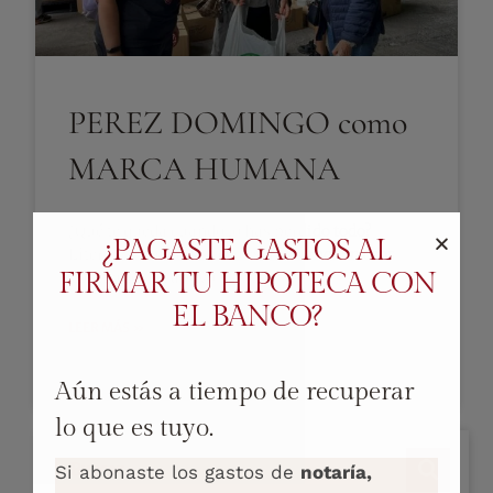
PEREZ DOMINGO como
MARCA HUMANA
¿Qué te queda cuando lo has perdido todo?
¿PAGASTE GASTOS AL
Literalmente nada y eso es durísimo. En esos
FIRMAR TU HIPOTECA CON
momentos, el apoyo y
EL BANCO?
LEER MÁS »
Aún estás a tiempo de recuperar
4 noviembre, 2024
lo que es tuyo.
Si abonaste los gastos de
notaría,