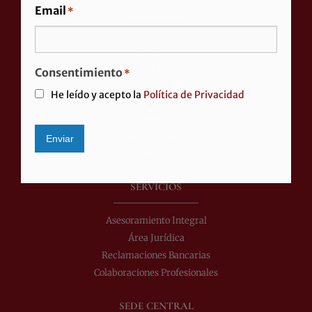
Email
*
LA FIRMA
La firma
Áreas de práctica
Consentimiento
*
Internacional
He leído y acepto la
Política de Privacidad
Actualidad
Contacto
Únete al equipo
Enviar
Mapa del sitio
Alternative:
SERVICIOS
Asesoramiento Integral
Área Jurídica
Reclamaciones Bancarias
Colaboraciones Profesionales
SEDE CENTRAL