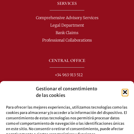
SERVICES
Comprehensive Advisory Services
Legal Department
Bank Claims
Professional Collaborations
CENTRAL OFFICE
+34 963 913 512
info@perezdomingo.com
Gestionar el consentimiento
C/ Colón 40-1
de las cookies
C.P.: 46001 - Valencia (Spain)
Para ofrecer las mejores experiencias, utilizamos tecnologías como las
Buses: 8-10-25-26-27-28-40-60-62-70-71-81-92-93
cookies para almacenar y/o acceder a la información del dispositivo. El
consentimiento de estas tecnologías nos permitirá procesar datos
Underground: 3-5-7-9
como el comportamiento de navegación o las identificaciones únicas
en este sitio. No consentir o retirar el consentimiento, puede afectar
LEGAL