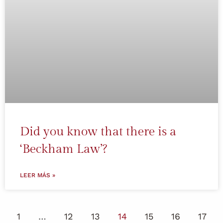
Did you know that there is a
‘Beckham Law’?
LEER MÁS »
1
…
12
13
14
15
16
17