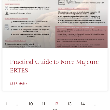
Practical Guide to Force Majeure
ERTES
LEER MÁS »
1
…
10
11
12
13
14
…