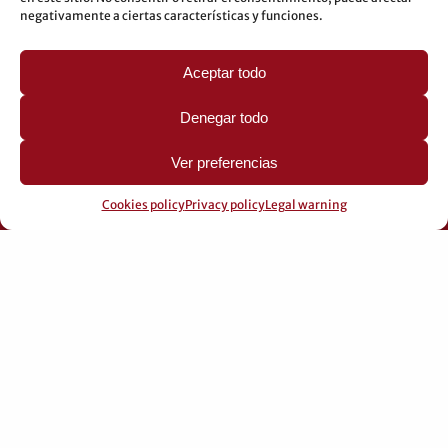
LEGAL
negativamente a ciertas características y funciones.
Legal warning
Aceptar todo
Privacy Policy
Cookies policy
Denegar todo
Ver preferencias
Cookies policy
Privacy policy
Legal warning
© 2026 Pérez Domingo.