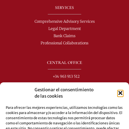
SERVICES
Comprehensive Advisory Services
Legal Department
Bank Claims
Professional Collaborations
CENTRAL OFFICE
+34 963 913 512
info@perezdomingo.com
Gestionar el consentimiento
C/ Colón 40-1
de las cookies
C.P.: 46001 - Valencia (Spain)
Para ofrecer las mejores experiencias, utilizamos tecnologías como las
Buses: 8-10-25-26-27-28-40-60-62-70-71-81-92-93
cookies para almacenar y/o acceder a la información del dispositivo. El
consentimiento de estas tecnologías nos permitirá procesar datos
Underground: 3-5-7-9
como el comportamiento de navegación o las identificaciones únicas
en este sitio. No consentir o retirar el consentimiento, puede afectar