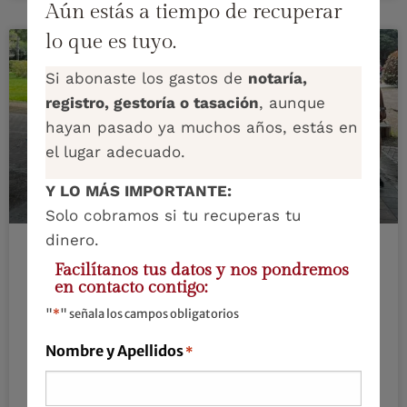
Aún estás a tiempo de recuperar
lo que es tuyo.
Si abonaste los gastos de
notaría,
registro, gestoría o tasación
, aunque
hayan pasado ya muchos años, estás en
el lugar adecuado.
Y LO MÁS IMPORTANTE:
Solo cobramos si tu recuperas tu
dinero.
Facilítanos tus datos y nos pondremos
Ayer lo hicimos por todos
en contacto contigo:
vosotros.
"
*
" señala los campos obligatorios
Nombre y Apellidos
*
Porque a pesar de las circunstancias, sea
como sea, con ayudas o sin ellas, seguís
adelante y eso es realmente