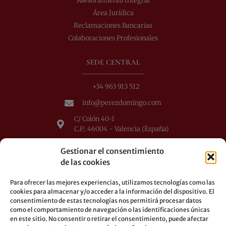
Asesoramiento Integral
Área Jurídica
Reclamaciones Bancarias
Colaboraciones Profesionales
SEDE CENTRAL
+34 963 913 512
info@perezdomingo.com
C/ Colón 40-1
C.P.: 46004 - Valencia (España)
Autobuses: 8-10-25-26-27-28-40-60-62-70-71-81-92-93
Gestionar el consentimiento
Metro: 3-5-7-9
de las cookies
LEGAL
Para ofrecer las mejores experiencias, utilizamos tecnologías como las
cookies para almacenar y/o acceder a la información del dispositivo. El
Aviso legal
consentimiento de estas tecnologías nos permitirá procesar datos
Política de privacidad
como el comportamiento de navegación o las identificaciones únicas
en este sitio. No consentir o retirar el consentimiento, puede afectar
Política de cookies