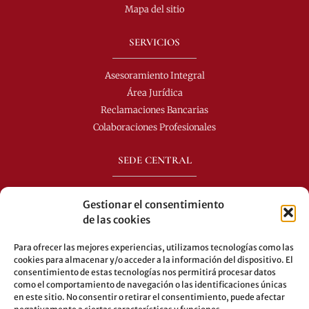
Mapa del sitio
SERVICIOS
Asesoramiento Integral
Área Jurídica
Reclamaciones Bancarias
Colaboraciones Profesionales
SEDE CENTRAL
+34 963 913 512
Gestionar el consentimiento
info@perezdomingo.com
de las cookies
C/ Colón 40-1
Para ofrecer las mejores experiencias, utilizamos tecnologías como las
C.P.: 46004 - Valencia (España)
cookies para almacenar y/o acceder a la información del dispositivo. El
consentimiento de estas tecnologías nos permitirá procesar datos
Autobuses: 8-10-25-26-27-28-40-60-62-70-71-81-92-93
como el comportamiento de navegación o las identificaciones únicas
Metro: 3-5-7-9
en este sitio. No consentir o retirar el consentimiento, puede afectar
LEGAL